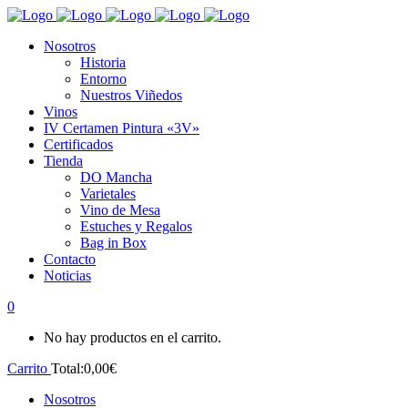
Nosotros
Historia
Entorno
Nuestros Viñedos
Vinos
IV Certamen Pintura «3V»
Certificados
Tienda
DO Mancha
Varietales
Vino de Mesa
Estuches y Regalos
Bag in Box
Contacto
Noticias
0
No hay productos en el carrito.
Carrito
Total:
0,00
€
Nosotros