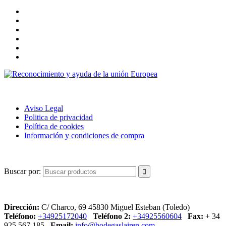
POLÍTICA DE USO
Aviso Legal
Politica de privacidad
Política de cookies
Información y condiciones de compra
BUSCAR
Buscar por:
CONTACTO
Dirección:
C/ Charco, 69 45830 Miguel Esteban (Toledo)
Teléfono:
+34925172040
Teléfono 2:
+34925560604
Fax:
+ 34
925 567 185
Email:
info@bodegaslairen.com