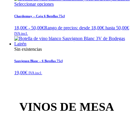
Seleccionar opciones
Chardonnay – Caja 6 Botellas 75cl
18,00
€
-
50,00
€
Rango de precios: desde 18,00€ hasta 50,00€
IVA incl.
Sin existencias
Sauvignon Blanc – 6 Botellas 75cl
19,00
€
IVA incl.
VINOS DE MESA