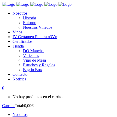
Nosotros
Historia
Entorno
Nuestros Viñedos
Vinos
IV Certamen Pintura «3V»
Certificados
Tienda
DO Mancha
Varietales
Vino de Mesa
Estuches y Regalos
Bag in Box
Contacto
Noticias
0
No hay productos en el carrito.
Carrito
Total:
0,00
€
Nosotros