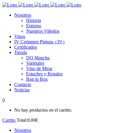
Nosotros
Historia
Entorno
Nuestros Viñedos
Vinos
IV Certamen Pintura «3V»
Certificados
Tienda
DO Mancha
Varietales
Vino de Mesa
Estuches y Regalos
Bag in Box
Contacto
Noticias
0
No hay productos en el carrito.
Carrito
Total:
0,00
€
Nosotros