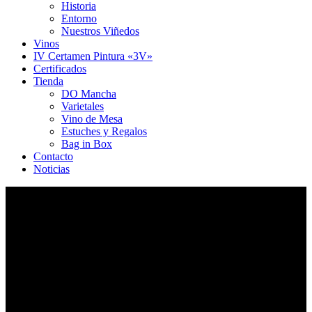
Historia
Entorno
Nuestros Viñedos
Vinos
IV Certamen Pintura «3V»
Certificados
Tienda
DO Mancha
Varietales
Vino de Mesa
Estuches y Regalos
Bag in Box
Contacto
Noticias