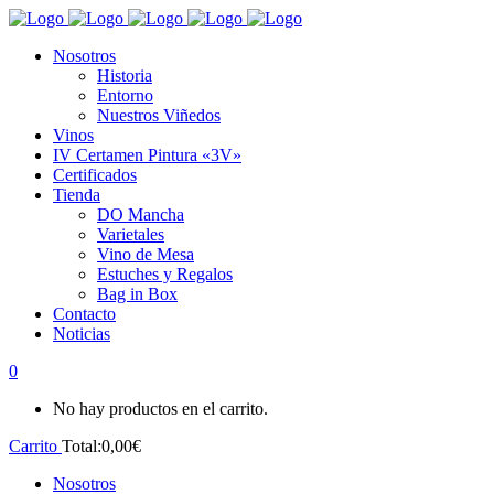
Nosotros
Historia
Entorno
Nuestros Viñedos
Vinos
IV Certamen Pintura «3V»
Certificados
Tienda
DO Mancha
Varietales
Vino de Mesa
Estuches y Regalos
Bag in Box
Contacto
Noticias
0
No hay productos en el carrito.
Carrito
Total:
0,00
€
Nosotros