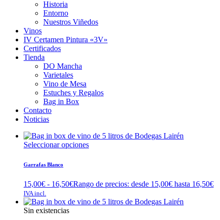
Historia
Entorno
Nuestros Viñedos
Vinos
IV Certamen Pintura «3V»
Certificados
Tienda
DO Mancha
Varietales
Vino de Mesa
Estuches y Regalos
Bag in Box
Contacto
Noticias
Seleccionar opciones
Garrafas Blanco
15,00
€
-
16,50
€
Rango de precios: desde 15,00€ hasta 16,50€
IVA incl.
Sin existencias