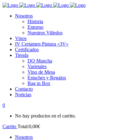
Nosotros
Historia
Entorno
Nuestros Viñedos
Vinos
IV Certamen Pintura «3V»
Certificados
Tienda
DO Mancha
Varietales
Vino de Mesa
Estuches y Regalos
Bag in Box
Contacto
Noticias
0
No hay productos en el carrito.
Carrito
Total:
0,00
€
Nosotros